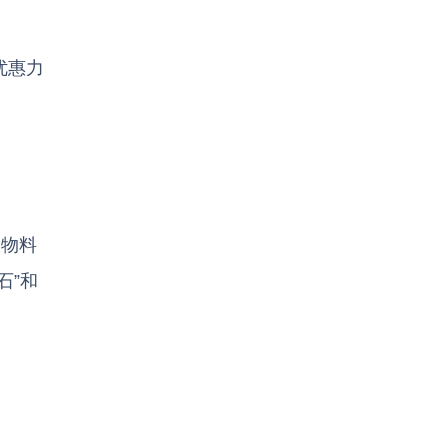
优惠力
服物料
石”和