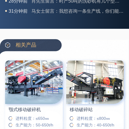
31分钟前
马女士留言：我想咨询一条生产线，你们能做吗？
35分钟前
龚先生留言：处理河石、花岗岩的500*750颚破机什么价位？
39分钟前
翟先生留言：石头碎沙设备和洗砂设备有吗？
42分钟前
蒋先生留言：硬岩颚式破碎机带不带电机？
3分钟前
王先生留言：水泥厂熟料能破碎吗？推荐用什么机器？
相关产品
6分钟前
姚女士留言：这款破碎机一小时产能多大？是用电的还是燃油的？
12分钟前
宋先生留言：50吨左右的制砂机大概什么价位？
16分钟前
柳先生留言：洗石英砂全套设备有哪些？
26分钟前
杨先生留言：建筑垃圾破碎机可以铁器分类吗？
颚式移动破碎机
移动破碎站
进料粒度：≤650㎜
进料粒度：≤800㎜
生产能力：50-650t/h
生产能力：40-650t/h