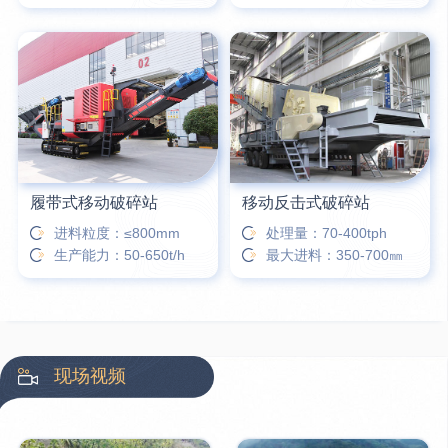
履带式移动破碎站
移动反击式破碎站
进料粒度：≤800mm
处理量：70-400tph
生产能力：50-650t/h
最大进料：350-700㎜
现场视频