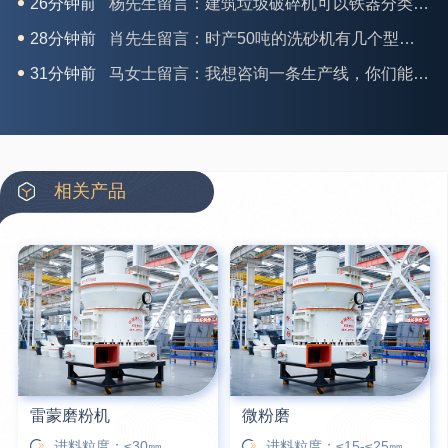
28分钟前
肖先生留言：时产50吨的洗砂机有几个型号？
31分钟前
马女士留言：我想咨询一条生产线，你们能做吗？
35分钟前
龚先生留言：处理河石、花岗岩的500*750颚破机什么价位？
39分钟前
翟先生留言：石头碎沙设备和洗砂设备有吗？
42分钟前
蒋先生留言：硬岩颚式破碎机带不带电机？
3分钟前
王先生留言：水泥厂熟料能破碎吗？推荐用什么机器？
相关产品
6分钟前
姚女士留言：这款破碎机一小时产能多大？是用电的还是燃油的？
12分钟前
宋先生留言：50吨左右的制砂机大概什么价位？
16分钟前
柳先生留言：洗石英砂全套设备有哪些？
26分钟前
杨先生留言：建筑垃圾破碎机可以铁器分类吗？
雷蒙磨粉机
微粉磨
进料粒度：≤30㎜
进料粒度：≤15-≤25㎜