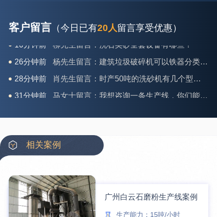
客户留言
（今日已有
20人
留言享受优惠）
26分钟前
杨先生留言：建筑垃圾破碎机可以铁器分类吗？
28分钟前
肖先生留言：时产50吨的洗砂机有几个型号？
31分钟前
马女士留言：我想咨询一条生产线，你们能做吗？
35分钟前
龚先生留言：处理河石、花岗岩的500*750颚破机什么价位？
39分钟前
翟先生留言：石头碎沙设备和洗砂设备有吗？
42分钟前
蒋先生留言：硬岩颚式破碎机带不带电机？
相关案例
3分钟前
王先生留言：水泥厂熟料能破碎吗？推荐用什么机器？
6分钟前
姚女士留言：这款破碎机一小时产能多大？是用电的还是燃油的？
12分钟前
宋先生留言：50吨左右的制砂机大概什么价位？
广州白云石磨粉生产线案例
16分钟前
柳先生留言：洗石英砂全套设备有哪些？
生产能力：15吨/小时