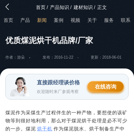
首页
/
产品知识
/
建材知识
/
正文
首页
产品
新闻
案例
视频
关于
服务
联系
优质煤泥烘干机品牌/厂家
作者：游朵
发布：2016-11-22
更新：2018-06-01
直接跟经理谈价格
在线咨询
欢迎随时来厂参观考察
煤泥作为采煤生产过程伴生的一种产物，要想使的该矿
物等到很好地利用，那么对于煤泥烘干处理是必不可少
的一步。煤泥
烘干机
作为煤泥脱水、烘干制备生产中