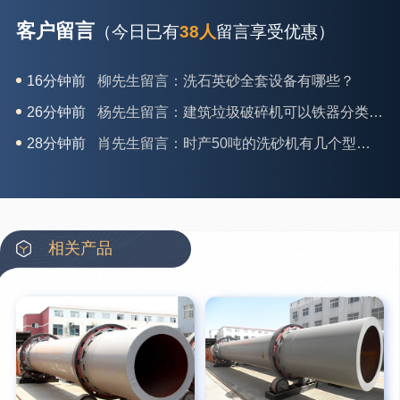
客户留言
（今日已有
38人
留言享受优惠）
26分钟前
杨先生留言：建筑垃圾破碎机可以铁器分类吗？
28分钟前
肖先生留言：时产50吨的洗砂机有几个型号？
31分钟前
马女士留言：我想咨询一条生产线，你们能做吗？
35分钟前
龚先生留言：处理河石、花岗岩的500*750颚破机什么价位？
39分钟前
翟先生留言：石头碎沙设备和洗砂设备有吗？
42分钟前
蒋先生留言：硬岩颚式破碎机带不带电机？
相关产品
3分钟前
王先生留言：水泥厂熟料能破碎吗？推荐用什么机器？
6分钟前
姚女士留言：这款破碎机一小时产能多大？是用电的还是燃油的？
12分钟前
宋先生留言：50吨左右的制砂机大概什么价位？
16分钟前
柳先生留言：洗石英砂全套设备有哪些？