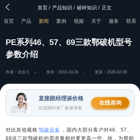
首页
/
产品知识
/
破碎知识
/
正文
首页
产品
新闻
案例
视频
关于
服务
联系
PE系列46、57、69三款鄂破机型号
参数介绍
作者：武永兰
发布：2018-10-26
更新：2026-02-08
直接跟经理谈价格
在线咨询
欢迎随时来厂参观考察
对比其他规格
颚破设备
，国内大部分客户对46、57、
69这三款颚破机的需求量相对要更高一些。故，为帮助