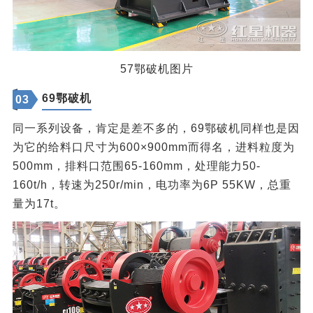
57鄂破机图片
69鄂破机
03
同一系列设备，肯定是差不多的，69鄂破机同样也是因
为它的给料口尺寸为600×900mm而得名，进料粒度为
500mm，排料口范围65-160mm，处理能力50-
160t/h，转速为250r/min，电功率为6P 55KW，总重
量为17t。