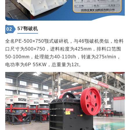
57鄂破机
02
全名PE-500×750颚式破碎机，与46颚破机类似，给料
口尺寸为500×750，进料粒度为425mm，排料口范围
50-100mm，处理能力40-110t/h，转速为275r/min，
电功率为6P 55KW，总重量为12t。