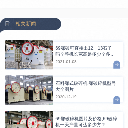
相关新闻
69鄂破可直接出12、13石子
吗？整机长宽高是多少？多大
电机？
2021-01-08
石料鄂式破碎机|鄂破碎机型号
大全图片
2020-12-19
69鄂破碎机图片及价格,69破碎
机一天产量可达多少方？