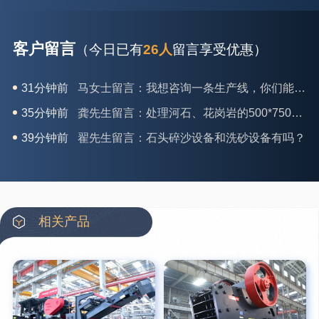
客户留言
（今日已有
26人
留言享受优惠）
35分钟前
龚先生留言：处理河石、花岗岩的500*750颚破机什么价位？
39分钟前
翟先生留言：石头碎沙设备和洗砂设备有吗？
42分钟前
蒋先生留言：硬岩颚式破碎机带不带电机？
3分钟前
王先生留言：水泥厂熟料能破碎吗？推荐用什么机器？
6分钟前
姚女士留言：这款破碎机一小时产能多大？是用电的还是燃油的？
12分钟前
宋先生留言：50吨左右的制砂机大概什么价位？
相关产品
16分钟前
柳先生留言：洗石英砂全套设备有哪些？
26分钟前
杨先生留言：建筑垃圾破碎机可以铁器分类吗？
28分钟前
肖先生留言：时产50吨的洗砂机有几个型号？
31分钟前
马女士留言：我想咨询一条生产线，你们能做吗？