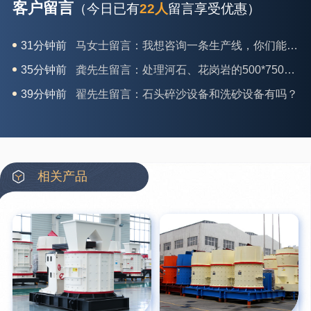
客户留言
（今日已有
22人
留言享受优惠）
35分钟前
龚先生留言：处理河石、花岗岩的500*750颚破机什么价位？
39分钟前
翟先生留言：石头碎沙设备和洗砂设备有吗？
42分钟前
蒋先生留言：硬岩颚式破碎机带不带电机？
3分钟前
王先生留言：水泥厂熟料能破碎吗？推荐用什么机器？
6分钟前
姚女士留言：这款破碎机一小时产能多大？是用电的还是燃油的？
12分钟前
宋先生留言：50吨左右的制砂机大概什么价位？
相关产品
16分钟前
柳先生留言：洗石英砂全套设备有哪些？
26分钟前
杨先生留言：建筑垃圾破碎机可以铁器分类吗？
28分钟前
肖先生留言：时产50吨的洗砂机有几个型号？
31分钟前
马女士留言：我想咨询一条生产线，你们能做吗？