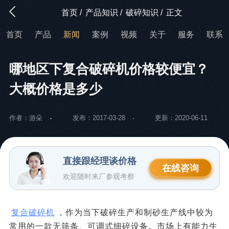
首页
/
产品知识
/
破碎知识
/
正文
首页
产品
新闻
案例
视频
关于
服务
联系
哪地区下复合破碎机价格较便宜？
大概价格是多少
作者：游朵
发布：2017-03-28
更新：2020-06-11
直接跟经理谈价格
在线咨询
欢迎随时来厂参观考察
复合破碎机
，作为当下破碎生产和制砂生产线中较为
常用的一款无筛条、可调式细碎设备。市场上有能力生