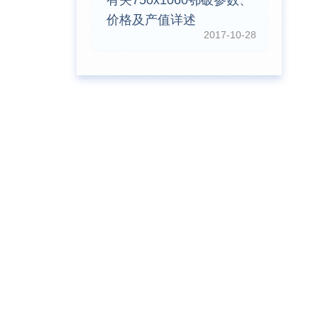
有关750x1060鄂破参数、
价格及产值详述
2017-10-28
前
王先生留言：水泥厂熟料能破碎吗？推荐用什么机器？
前
姚女士留言：这款破碎机一小时产能多大？是用电的还是燃油的？