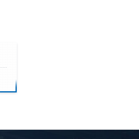
钟前
宋先生留言：50吨左右的制砂机大概什么价位？
钟前
柳先生留言：洗石英砂全套设备有哪些？
钟前
杨先生留言：建筑垃圾破碎机可以铁器分类吗？
钟前
肖先生留言：时产50吨的洗砂机有几个型号？
钟前
马女士留言：我想咨询一条生产线，你们能做吗？
钟前
龚先生留言：处理河石、花岗岩的500*750颚破机什么价位？
钟前
翟先生留言：石头碎沙设备和洗砂设备有吗？
钟前
蒋先生留言：硬岩颚式破碎机带不带电机？
前
王先生留言：水泥厂熟料能破碎吗？推荐用什么机器？