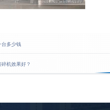
12分
16分
26分
28分
一台多少钱
31分
35分
破碎机效果好？
39分
42分
3分钟