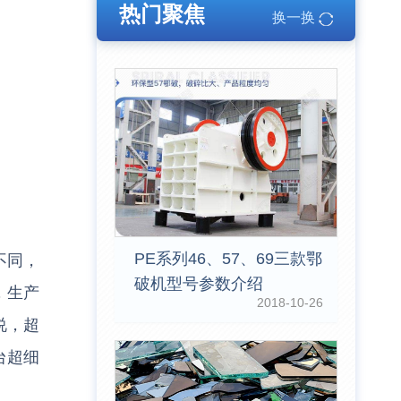
热门聚焦
换一换
PE系列46、57、69三款鄂
不同，
破机型号参数介绍
，生产
2018-10-26
说，超
台超细