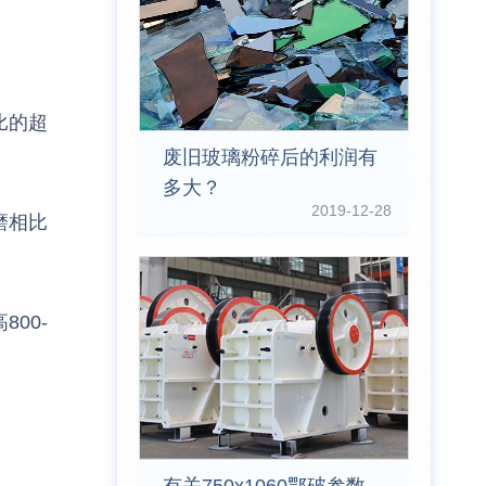
比的超
废旧玻璃粉碎后的利润有
多大？
2019-12-28
磨相比
00-
。