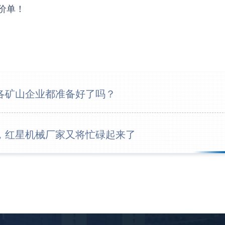
12分
价单！
16分
26分
28分
，各矿山企业都准备好了吗？
31分
35分
批，红星机械厂家又将忙碌起来了
39分
42分
3分钟