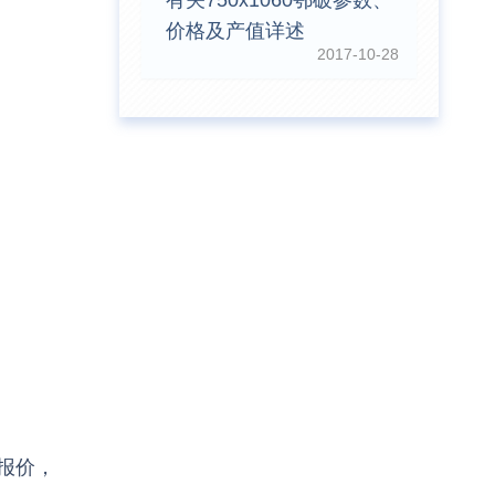
有关750x1060鄂破参数、
价格及产值详述
2017-10-28
前
王先生留言：水泥厂熟料能破碎吗？推荐用什么机器？
前
姚女士留言：这款破碎机一小时产能多大？是用电的还是燃油的？
报价，