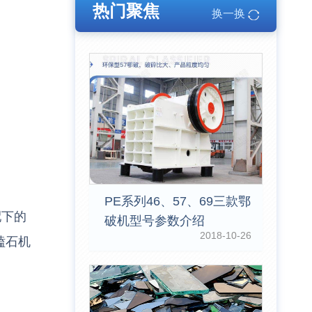
热门聚焦
换一换
PE系列46、57、69三款鄂
配下的
破机型号参数介绍
2018-10-26
磕石机