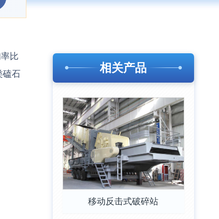
询率比
相关产品
类磕石
移动反击式破碎站