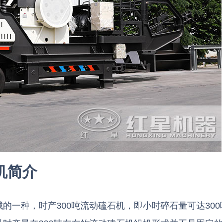
机简介
的一种，时产300吨流动磕石机，即小时碎石量可达300