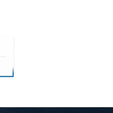
钟前
宋先生留言：50吨左右的制砂机大概什么价位？
钟前
柳先生留言：洗石英砂全套设备有哪些？
钟前
杨先生留言：建筑垃圾破碎机可以铁器分类吗？
钟前
肖先生留言：时产50吨的洗砂机有几个型号？
钟前
马女士留言：我想咨询一条生产线，你们能做吗？
钟前
龚先生留言：处理河石、花岗岩的500*750颚破机什么价位？
钟前
翟先生留言：石头碎沙设备和洗砂设备有吗？
钟前
蒋先生留言：硬岩颚式破碎机带不带电机？
前
王先生留言：水泥厂熟料能破碎吗？推荐用什么机器？