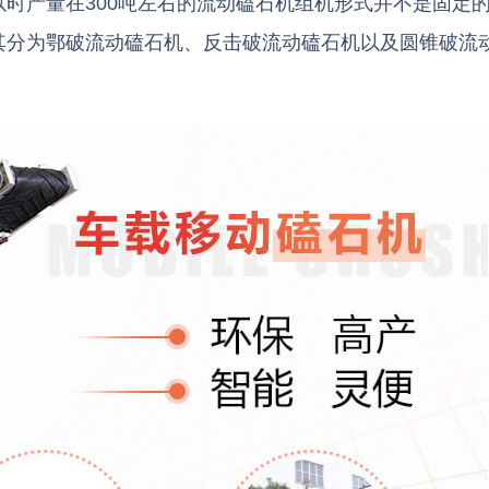
时产量在300吨左右的流动磕石机组机形式并不是固定
其分为鄂破流动磕石机、反击破流动磕石机以及圆锥破流