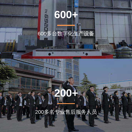
600+
600多台数字化生产设备
200+
200多名专业售后服务人员