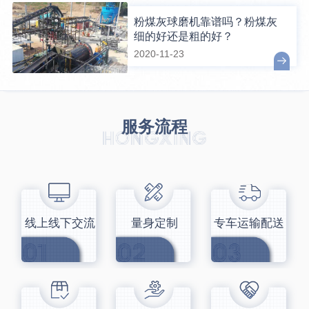
粉煤灰球磨机靠谱吗？粉煤灰
细的好还是粗的好？
2020-11-23
服务流程
线上线下交流
量身定制
专车运输配送