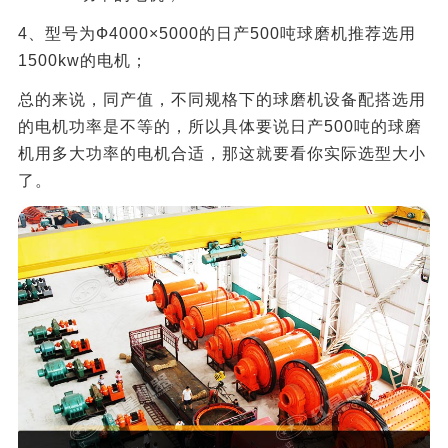
4、型号为Ф4000×5000的日产500吨球磨机推荐选用
1500kw的电机；
总的来说，同产值，不同规格下的球磨机设备配搭选用
的电机功率是不等的，所以具体要说日产500吨的球磨
机用多大功率的电机合适，那这就要看你实际选型大小
了。