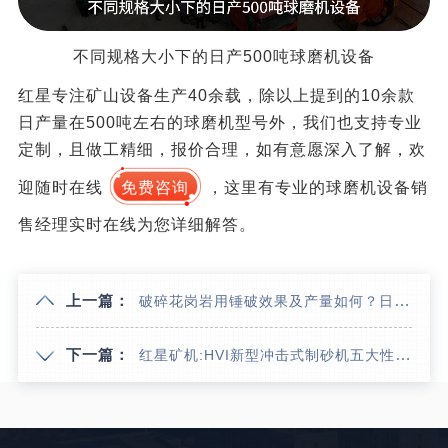
不同规格大小下的日产500吨球磨机设备
红星专注矿山设备生产40余载，除以上提到的10余款
日产量在500吨左右的球磨机型号外，我们也支持专业
定制，且做工精细，报价合理，如有意愿深入了解，欢
迎随时在线
免费咨询
，这里有专业的球磨机设备销
售经理实时在线为您详细解答。
上一篇：
破碎花岗岩用锤破效果及产量如何？日产量有500吨吗
下一篇：
红星矿机:HVI新型冲击式制砂机五大性能详解