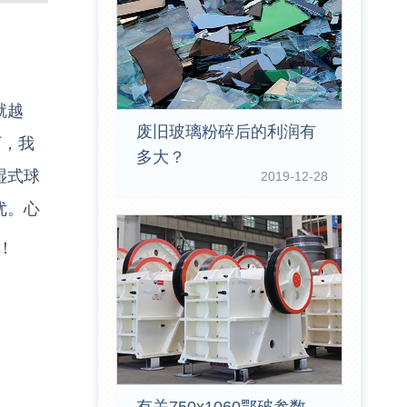
就越
废旧玻璃粉碎后的利润有
下，我
多大？
湿式球
2019-12-28
优。心
！