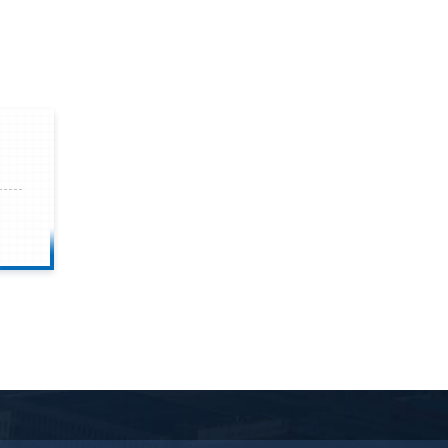
钟前
柳先生留言：洗石英砂全套设备有哪些？
钟前
杨先生留言：建筑垃圾破碎机可以铁器分类吗？
钟前
肖先生留言：时产50吨的洗砂机有几个型号？
钟前
马女士留言：我想咨询一条生产线，你们能做吗？
钟前
龚先生留言：处理河石、花岗岩的500*750颚破机什么价位？
钟前
翟先生留言：石头碎沙设备和洗砂设备有吗？
钟前
蒋先生留言：硬岩颚式破碎机带不带电机？
前
王先生留言：水泥厂熟料能破碎吗？推荐用什么机器？
前
姚女士留言：这款破碎机一小时产能多大？是用电的还是燃油的？