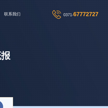
67772727
联系我们
0371-
概报