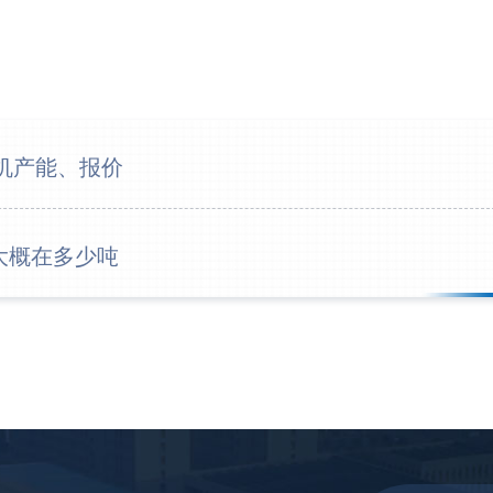
16分
26分
28分
磨机产能、报价
31分
35分
大概在多少吨
39分
42分
3分钟
6分钟