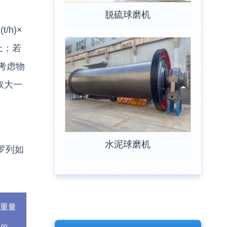
脱硫球磨机
h)×
上；若
考虑物
取大一
水泥球磨机
数罗列如
总重量