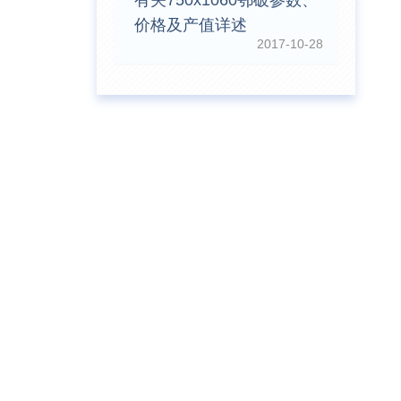
有关750x1060鄂破参数、
价格及产值详述
2017-10-28
前
王先生留言：水泥厂熟料能破碎吗？推荐用什么机器？
前
姚女士留言：这款破碎机一小时产能多大？是用电的还是燃油的？
钟前
宋先生留言：50吨左右的制砂机大概什么价位？