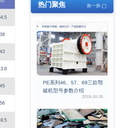
(t)
热门聚焦
换一换
34.5
38
43
43.8
PE系列46、57、69三款鄂
45
破机型号参数介绍
2018-10-26
56
59.5