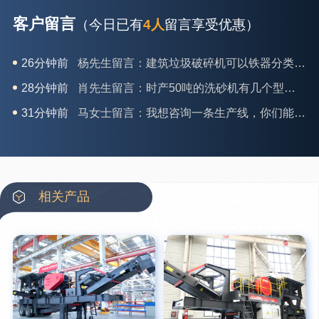
客户留言
（今日已有
4人
留言享受优惠）
28分钟前
肖先生留言：时产50吨的洗砂机有几个型号？
31分钟前
马女士留言：我想咨询一条生产线，你们能做吗？
35分钟前
龚先生留言：处理河石、花岗岩的500*750颚破机什么价位？
39分钟前
翟先生留言：石头碎沙设备和洗砂设备有吗？
42分钟前
蒋先生留言：硬岩颚式破碎机带不带电机？
3分钟前
王先生留言：水泥厂熟料能破碎吗？推荐用什么机器？
相关产品
6分钟前
姚女士留言：这款破碎机一小时产能多大？是用电的还是燃油的？
12分钟前
宋先生留言：50吨左右的制砂机大概什么价位？
16分钟前
柳先生留言：洗石英砂全套设备有哪些？
26分钟前
杨先生留言：建筑垃圾破碎机可以铁器分类吗？