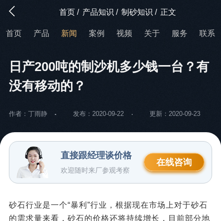
首页
/
产品知识
/
制砂知识
/
正文
首页
产品
新闻
案例
视频
关于
服务
联系
日产200吨的制沙机多少钱一台？有
没有移动的？
作者：丁雨静
发布：2020-09-22
更新：2020-09-23
直接跟经理谈价格
在线咨询
欢迎随时来厂参观考察
砂石行业是一个“暴利”行业，根据现在市场上对于砂石
的需求量来看，砂石的价格还将持续增长，目前部分地