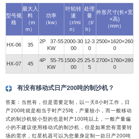
最大入
叶轮转
处理
外形尺寸(长×宽
型号规
料
功率
速
量
×高)
格
（m
（kw）
（r/mi
（t/
（mm）
m）
n）
h）
2P 37-55
2000-30
12-3
2500×1620×260
HX-06
35
KW
00
0
0
4P 55-75
1500-25
25-5
2700×1760×280
HX-07
45
KW
00
5
0
有没有移动式日产200吨的制沙机？
答案：当然有，但是需要定制，以一天8小时工作，日
产200吨就是相当于时产25吨，产量较小，而一般移动
式的制沙机较小型的也是时产100吨以上，一般产量偏
小的不建议使用移动式的制沙机，但是如果您有需要转
场的需求，红星机器可以为您量身定制一款日产200吨