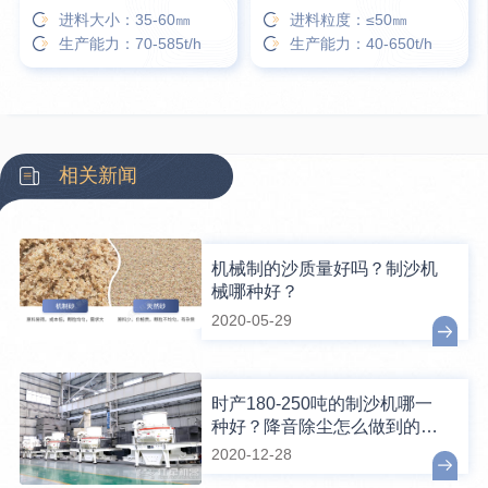
进料大小：35-60㎜
进料粒度：≤50㎜
生产能力：70-585t/h
生产能力：40-650t/h
相关新闻
机械制的沙质量好吗？制沙机
械哪种好？
2020-05-29
时产180-250吨的制沙机哪一
种好？降音除尘怎么做到的？
环保能过吗？
2020-12-28