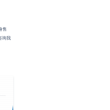
前
王先生留言：水泥厂熟料能破碎吗？推荐用什么机器？
身售
前
姚女士留言：这款破碎机一小时产能多大？是用电的还是燃油的？
咨询我
钟前
宋先生留言：50吨左右的制砂机大概什么价位？
钟前
柳先生留言：洗石英砂全套设备有哪些？
钟前
杨先生留言：建筑垃圾破碎机可以铁器分类吗？
钟前
肖先生留言：时产50吨的洗砂机有几个型号？
钟前
马女士留言：我想咨询一条生产线，你们能做吗？
钟前
龚先生留言：处理河石、花岗岩的500*750颚破机什么价位？