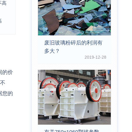
不高
高
废旧玻璃粉碎后的利润有
多大？
2019-12-28
间的价
家不
据您的