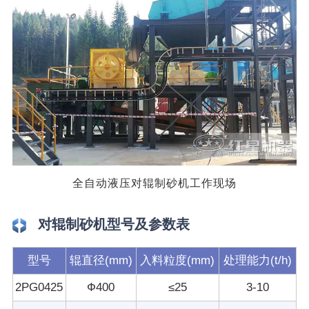
全自动液压对辊制砂机工作现场
对辊制砂机型号及参数表
型号
辊直径(mm)
入料粒度(mm)
处理能力(t/h)
2PG0425
Ф400
≤25
3-10