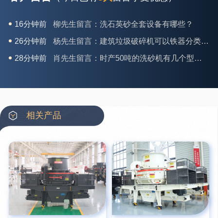
26分钟前
杨先生留言：建筑垃圾破碎机可以铁器分类吗？
28分钟前
肖先生留言：时产50吨的洗砂机有几个型号？
31分钟前
马女士留言：我想咨询一条生产线，你们能做吗？
35分钟前
龚先生留言：处理河石、花岗岩的500*750颚破机什么价位？
39分钟前
翟先生留言：石头碎沙设备和洗砂设备有吗？
42分钟前
蒋先生留言：硬岩颚式破碎机带不带电机？
相关产品
3分钟前
王先生留言：水泥厂熟料能破碎吗？推荐用什么机器？
6分钟前
姚女士留言：这款破碎机一小时产能多大？是用电的还是燃油的？
12分钟前
宋先生留言：50吨左右的制砂机大概什么价位？
16分钟前
柳先生留言：洗石英砂全套设备有哪些？