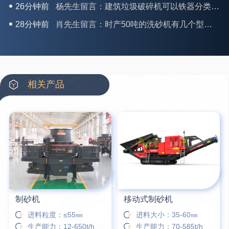
28分钟前
肖先生留言：时产50吨的洗砂机有几个型号？
31分钟前
马女士留言：我想咨询一条生产线，你们能做吗？
35分钟前
龚先生留言：处理河石、花岗岩的500*750颚破机什么价位？
39分钟前
翟先生留言：石头碎沙设备和洗砂设备有吗？
42分钟前
蒋先生留言：硬岩颚式破碎机带不带电机？
相关产品
3分钟前
王先生留言：水泥厂熟料能破碎吗？推荐用什么机器？
6分钟前
姚女士留言：这款破碎机一小时产能多大？是用电的还是燃油的？
12分钟前
宋先生留言：50吨左右的制砂机大概什么价位？
16分钟前
柳先生留言：洗石英砂全套设备有哪些？
制砂机
移动式制砂机
进料粒度：≤55㎜
进料大小：35-60㎜
生产能力：12-650t/h
生产能力：70-585t/h