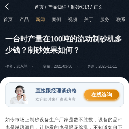
首页
/
产品知识
/
制砂知识
/
正文
首页
产品
新闻
案例
视频
关于
服务
联系
一台时产量在100吨的流动制砂机多
少钱？制砂效果如何？
作者：武永兰
发布：2021-03-30
更新：2025-11-11
直接跟经理谈价格
在线咨询
欢迎随时来厂参观考察
如今市场上制砂设备生产厂家是数不胜数，设备的品种
也是琳琅满目，让您看的也是眼花缭乱，不知道如何下