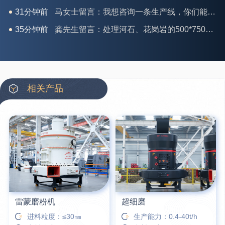
35分钟前
龚先生留言：处理河石、花岗岩的500*750颚破机什么价位？
39分钟前
翟先生留言：石头碎沙设备和洗砂设备有吗？
42分钟前
蒋先生留言：硬岩颚式破碎机带不带电机？
3分钟前
王先生留言：水泥厂熟料能破碎吗？推荐用什么机器？
6分钟前
姚女士留言：这款破碎机一小时产能多大？是用电的还是燃油的？
相关产品
12分钟前
宋先生留言：50吨左右的制砂机大概什么价位？
16分钟前
柳先生留言：洗石英砂全套设备有哪些？
26分钟前
杨先生留言：建筑垃圾破碎机可以铁器分类吗？
28分钟前
肖先生留言：时产50吨的洗砂机有几个型号？
雷蒙磨粉机
超细磨
进料粒度：≤30㎜
生产能力：0.4-40t/h