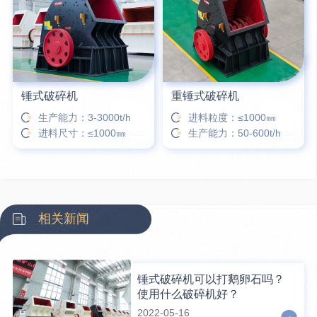
12分钟前
宋先生留言：50吨左右的制砂机大概什么价位？
16分钟前
柳先生留言：洗石英砂全套设备有哪些？
锤式破碎机
重锤式破碎机
生产能力：3-3000t/h
进料粒度：≤1000㎜
进料尺寸：≤1000㎜
生产能力：50-600t/h
相关新闻
锤式破碎机可以打鹅卵石吗？
使用什么破碎机好？
2022-05-16