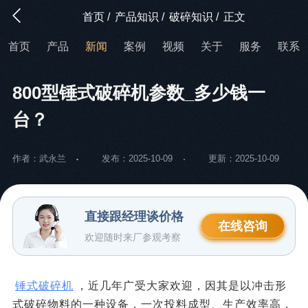
首页
/
产品知识
/
破碎知识
/
正文
首页
产品
新闻
案例
视频
关于
服务
联系
800型锤式破碎机参数_多少钱一
台？
作者：武永兰
发布：2025-10-09
更新：2025-10-09
直接跟经理谈价格
在线咨询
欢迎随时来厂参观考察
锤式破碎机
，近几年广受大家欢迎，因其是以冲击形
式破碎物料的一种设备，一次投料成型、生产效率高，