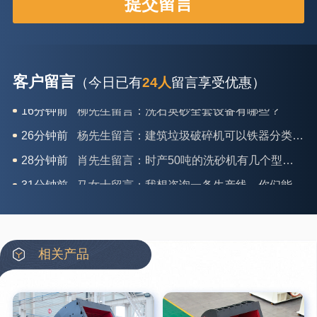
客户留言
（今日已有
24人
留言享受优惠）
26分钟前
杨先生留言：建筑垃圾破碎机可以铁器分类吗？
28分钟前
肖先生留言：时产50吨的洗砂机有几个型号？
31分钟前
马女士留言：我想咨询一条生产线，你们能做吗？
35分钟前
龚先生留言：处理河石、花岗岩的500*750颚破机什么价位？
39分钟前
翟先生留言：石头碎沙设备和洗砂设备有吗？
42分钟前
蒋先生留言：硬岩颚式破碎机带不带电机？
相关产品
3分钟前
王先生留言：水泥厂熟料能破碎吗？推荐用什么机器？
6分钟前
姚女士留言：这款破碎机一小时产能多大？是用电的还是燃油的？