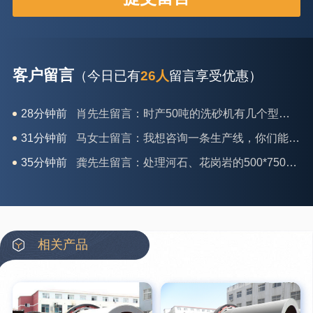
客户留言
（今日已有
26人
留言享受优惠）
31分钟前
马女士留言：我想咨询一条生产线，你们能做吗？
35分钟前
龚先生留言：处理河石、花岗岩的500*750颚破机什么价位？
39分钟前
翟先生留言：石头碎沙设备和洗砂设备有吗？
42分钟前
蒋先生留言：硬岩颚式破碎机带不带电机？
3分钟前
王先生留言：水泥厂熟料能破碎吗？推荐用什么机器？
6分钟前
姚女士留言：这款破碎机一小时产能多大？是用电的还是燃油的？
相关产品
12分钟前
宋先生留言：50吨左右的制砂机大概什么价位？
16分钟前
柳先生留言：洗石英砂全套设备有哪些？
26分钟前
杨先生留言：建筑垃圾破碎机可以铁器分类吗？