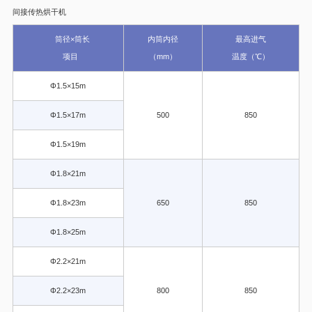
间接传热烘干机
筒径×筒长
内筒内径
最高进气
项目
（mm）
温度（℃）
Φ1.5×15m
Φ1.5×17m
500
850
Φ1.5×19m
Φ1.8×21m
Φ1.8×23m
650
850
Φ1.8×25m
Φ2.2×21m
Φ2.2×23m
800
850