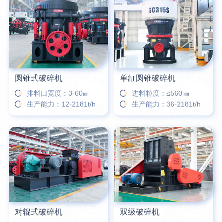
16分钟前
柳先生留言：洗石英砂全套设备有哪些？
26分钟前
杨先生留言：建筑垃圾破碎机可以铁器分类吗？
圆锥式破碎机
单缸圆锥破碎机
排料口宽度：3-60㎜
进料粒度：≤560㎜
生产能力：12-2181t/h
生产能力：36-2181t/h
对辊式破碎机
双级破碎机