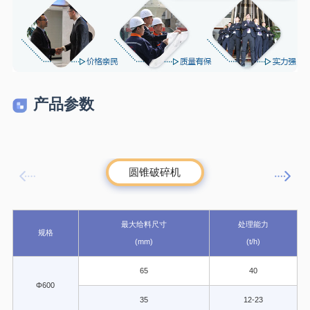
产品参数
圆锥破碎机
最大给料尺寸
处理能力
规格
(mm)
(t/h)
65
40
Φ600
35
12-23