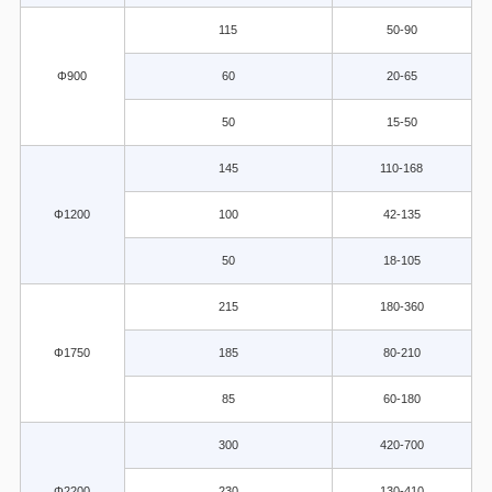
115
50-90
Φ900
60
20-65
50
15-50
145
110-168
Φ1200
100
42-135
50
18-105
215
180-360
Φ1750
185
80-210
85
60-180
300
420-700
Φ2200
230
130-410