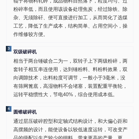
辊子将物料轧碎，成品物料自然落下，粒度均匀、过
粉碎率低，而且使用该设备处理焦炭，经过除铁、除
杂、无须除矸、便可直接进行加工，从而简化了选煤
工艺，降低了生产成本，结构简单、占用空间小，操
作维修较方便。
3
双级破碎机
相当于两台锤破合二为一，双转子上下两级粉碎，两
套转子相互串连使用，达到锤粉料、料粉料效果，双
向调隙技术，出料粒度可调节，一般小于3毫米，没
有筛网篦底，高湿物料不会堵塞，装置配重平衡轮，
运转平稳惯性大，节电40%，综合使用成本低。
4
圆锥破碎机
通过层压破碎腔型和定轴式结构设计，和大偏心距和
高摆频的设计，能使设备以较低速度运转，可改变产
品的级配以生产较少的细料，带来更高的产量、更