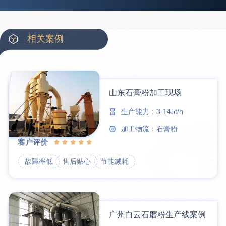
35分钟前
龚先生留言：处理河石、花岗岩的500*750颚破机什么价位？
39分钟前
翟先生留言：石头碎沙设备和洗砂设备有吗？
相关案例
42分钟前
蒋先生留言：硬岩颚式破碎机带不带电机？
3分钟前
王先生留言：水泥厂熟料能破碎吗？推荐用什么机器？
6分钟前
姚女士留言：这款破碎机一小时产能多大？是用电的还是燃油的？
山东石膏粉加工现场
12分钟前
宋先生留言：50吨左右的制砂机大概什么价位？
生产能力：3-145t/h
加工物流：石膏粉
客户评价
故障率低
售后贴心
节能减耗
广州白云石磨粉生产线案例