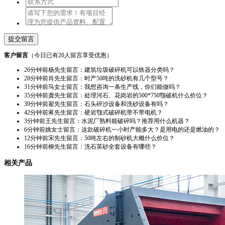
客户留言
（今日已有
20人
留言享受优惠）
28分钟前
肖先生留言：时产50吨的洗砂机有几个型号？
31分钟前
马女士留言：我想咨询一条生产线，你们能做吗？
35分钟前
龚先生留言：处理河石、花岗岩的500*750颚破机什么价位？
39分钟前
翟先生留言：石头碎沙设备和洗砂设备有吗？
42分钟前
蒋先生留言：硬岩颚式破碎机带不带电机？
3分钟前
王先生留言：水泥厂熟料能破碎吗？推荐用什么机器？
6分钟前
姚女士留言：这款破碎机一小时产能多大？是用电的还是燃油的？
12分钟前
宋先生留言：50吨左右的制砂机大概什么价位？
16分钟前
柳先生留言：洗石英砂全套设备有哪些？
26分钟前
杨先生留言：建筑垃圾破碎机可以铁器分类吗？
相关产品