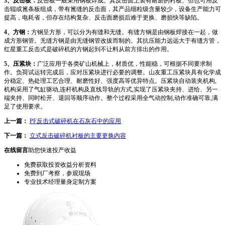
3、反击板：
反击板一般采用钢板焊成。其反击面上装有耐磨的衬板、但也可用反
击辊或篦条板组成，带有篦缝的反击面，其产品细粒级含量较少，设备生产能力可
提高，电耗省，但存在结构复杂、反击面磨损后难于更换、磨损快等缺陷。
4、方钢：
方钢呈方形，可以分为有缝和无缝。有缝方钢是由钢板焊接在一起，做
成方形钢管。无缝方钢是由无缝钢管改拔而制的。其抗压能力远远大于有缝方管，
红星重工反击式是破碎机的方钢起到不让料从前方排出的作用。
5、压紧块：
广泛应用于各类矿山机械上，材质优，性能稳，可根据不同要求制
作。负荷试运转完成后，应对压紧块进行必要的调整。山友重工压紧块具有化学成
分稳定、热处理工艺合理、耐磨性好、强度高等优异特点。压紧块自动装夹机构,
机构采用了气缸驱动,连杆机构及直线导轨的方式,实现了压紧块夹持、进给、另一
端夹持、同时松开、退回等顺序动作。整个过程采用全气动控制,动作准确可靠,满
足了使用要求。
上一篇：
PF反击式破碎机在石灰石中的应用
下一篇：
立式反击破碎机衬板的主要更换内容
在线留言
助您快速投产收益
免费获取投资收益分析资料
免费到厂考察，参观现场
专业技术经理量身定制方案