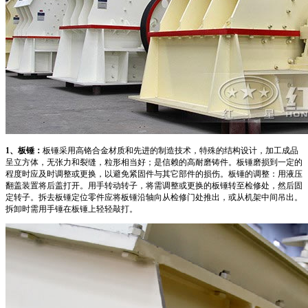
1、板锤：
板锤采用高铬合金材质和先进的制造技术，特殊的结构设计，加工成品
呈立方体，无张力和裂缝，粒形相当好；是信赖的高耐磨铸件。板锤磨损到一定的
程度时应及时调整或更换，以避免紧固件与其它部件的损伤。板锤的调整：用液压
翻盖装置将后盖打开。用手转动转子，将需调整或更换的板锤转至检修处，然后固
定转子。拆去板锤定位零件应将板锤沿轴向从检修门处推出，或从机架中间吊出。
拆卸时需用手锤在板锤上轻轻敲打。