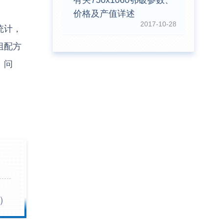
有关750x1060鄂破参数、
价格及产值详述
2017-10-28
前
王先生留言：水泥厂熟料能破碎吗？推荐用什么机器？
统计，
组配方
前
姚女士留言：这款破碎机一小时产能多大？是用电的还是燃油的？
、问
钟前
宋先生留言：50吨左右的制砂机大概什么价位？
钟前
柳先生留言：洗石英砂全套设备有哪些？
钟前
杨先生留言：建筑垃圾破碎机可以铁器分类吗？
钟前
肖先生留言：时产50吨的洗砂机有几个型号？
钟前
马女士留言：我想咨询一条生产线，你们能做吗？
钟前
龚先生留言：处理河石、花岗岩的500*750颚破机什么价位？
）