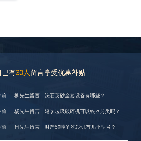
钟前
翟先生留言：石头碎沙设备和洗砂设备有吗？
钟前
蒋先生留言：硬岩颚式破碎机带不带电机？
前
王先生留言：水泥厂熟料能破碎吗？推荐用什么机器？
前
姚女士留言：这款破碎机一小时产能多大？是用电的还是燃油的？
钟前
宋先生留言：50吨左右的制砂机大概什么价位？
日已有
30人
留言享受优惠补贴
钟前
柳先生留言：洗石英砂全套设备有哪些？
钟前
杨先生留言：建筑垃圾破碎机可以铁器分类吗？
钟前
肖先生留言：时产50吨的洗砂机有几个型号？
钟前
马女士留言：我想咨询一条生产线，你们能做吗？