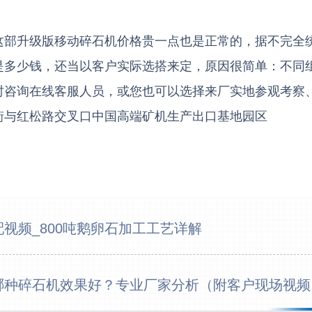
3分钟
这部升级版移动碎石机价格贵一点也是正常的，据不完全
是多少钱，还当以客户实际选搭来定，原因很简单：不同
6分钟
时咨询在线客服人员，或您也可以选择来厂实地参观考察
12分
街与红松路交叉口中国高端矿机生产出口基地园区
16分
26分
28分
视频_800吨鹅卵石加工工艺详解
31分
35分
哪种碎石机效果好？专业厂家分析（附客户现场视频