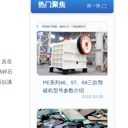
热门聚焦
换一换
、反击
动碎石
所以满
PE系列46、57、69三款鄂
破机型号参数介绍
2018-10-26