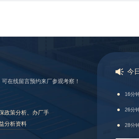
39分
42分
3分钟
6分钟
12分
今
16分
，可在线留言预约来厂参观考察！
26分
28分
保政策分析、办厂手
益分析资料
31分