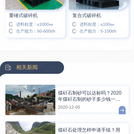
重锤式破碎机
复合式破碎机
进料粒度：≤1000㎜
进料粒度：≤100㎜
生产能力：50-600t/h
生产能力：5-100t/h
相关新闻
煤矸石制砂可以达标吗？2020
年煤矸石制的砂子多少钱一
吨？
2020-12-05
煤矸石处理怎样申请手续？用