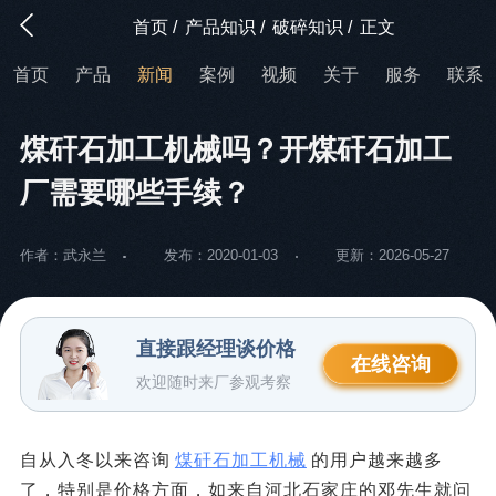
首页
/
产品知识
/
破碎知识
/
正文
首页
产品
新闻
案例
视频
关于
服务
联系
煤矸石加工机械吗？开煤矸石加工
厂需要哪些手续？
作者：武永兰
发布：2020-01-03
更新：2026-05-27
直接跟经理谈价格
在线咨询
欢迎随时来厂参观考察
自从入冬以来咨询
煤矸石加工机械
的用户越来越多
了，特别是价格方面，如来自河北石家庄的邓先生就问