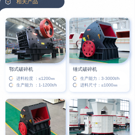
相关产品
16分钟前
柳先生留言：洗石英砂全套设备有哪些？
26分钟前
杨先生留言：建筑垃圾破碎机可以铁器分类吗？
28分钟前
肖先生留言：时产50吨的洗砂机有几个型号？
31分钟前
马女士留言：我想咨询一条生产线，你们能做吗？
鄂式破碎机
锤式破碎机
进料粒度 ：≤1200㎜
生产能力：3-3000t/h
生产能力 ：1-1200t/h
进料尺寸：≤1000㎜