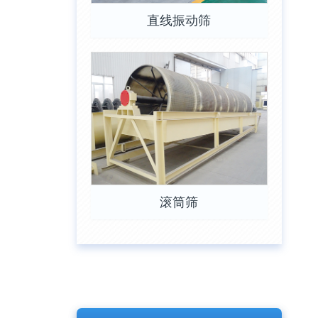
直线振动筛
滚筒筛