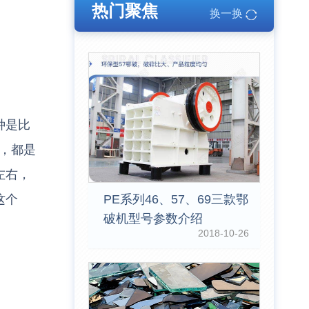
热门聚焦
换一换
种是比
，都是
左右，
这个
PE系列46、57、69三款鄂
破机型号参数介绍
2018-10-26