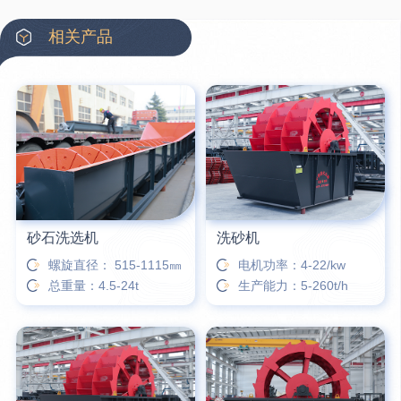
42分钟前
蒋先生留言：硬岩颚式破碎机带不带电机？
相关产品
3分钟前
王先生留言：水泥厂熟料能破碎吗？推荐用什么机器？
6分钟前
姚女士留言：这款破碎机一小时产能多大？是用电的还是燃油的？
12分钟前
宋先生留言：50吨左右的制砂机大概什么价位？
16分钟前
柳先生留言：洗石英砂全套设备有哪些？
砂石洗选机
洗砂机
螺旋直径： 515-1115㎜
电机功率：4-22/kw
总重量：4.5-24t
生产能力：5-260t/h