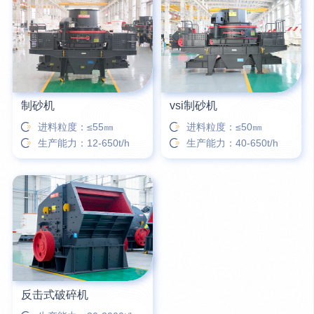
16分钟前
柳先生留言：洗石英砂全套设备有哪些？
26分钟前
杨先生留言：建筑垃圾破碎机可以铁器分类吗？
制砂机
vsi制砂机
进料粒度：≤55㎜
进料粒度：≤50㎜
生产能力：12-650t/h
生产能力：40-650t/h
反击式破碎机