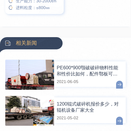
生产能力：30-2000t/h
进料粒度：≤800㎜
相关新闻
PE600*900颚破破碎物料性能
和性价比如何，配件鄂板可换
吗？
2021-06-05
1200辊式破碎机报价多少，对
辊机设备厂家大全
2021-05-02