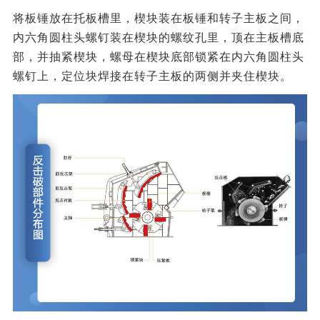
将板锤放在托板槽里，楔块装在板锤和转子主板之间，
内六角圆柱头螺钉装在楔块的螺纹孔里，顶在主板槽底
部，并抽紧楔块，螺母在楔块底部锁紧在内六角圆柱头
螺钉上，定位块焊接在转子主板的两侧并夹住楔块。