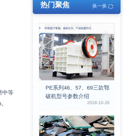
热门聚焦
换一换
PE系列46、57、69三款鄂
些中等
破机型号参数介绍
2018-10-26
h。