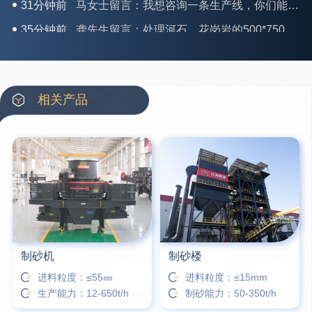
35分钟前
龚先生留言：处理河石、花岗岩的500*750颚破机什么价位？
39分钟前
翟先生留言：石头碎沙设备和洗砂设备有吗？
42分钟前
蒋先生留言：硬岩颚式破碎机带不带电机？
3分钟前
王先生留言：水泥厂熟料能破碎吗？推荐用什么机器？
相关产品
6分钟前
姚女士留言：这款破碎机一小时产能多大？是用电的还是燃油的？
12分钟前
宋先生留言：50吨左右的制砂机大概什么价位？
16分钟前
柳先生留言：洗石英砂全套设备有哪些？
26分钟前
杨先生留言：建筑垃圾破碎机可以铁器分类吗？
制砂机
制砂楼
进料粒度：≤55㎜
进料粒度：≤15mm
生产能力：12-650t/h
制砂能力：50-350t/h