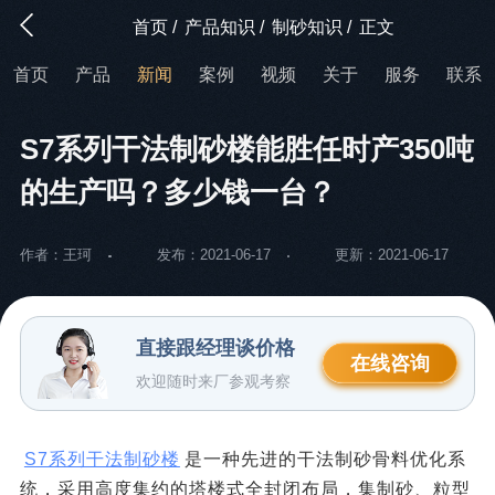
首页
/
产品知识
/
制砂知识
/
正文
首页
产品
新闻
案例
视频
关于
服务
联系
S7系列干法制砂楼能胜任时产350吨
的生产吗？多少钱一台？
作者：王珂
发布：2021-06-17
更新：2021-06-17
直接跟经理谈价格
在线咨询
欢迎随时来厂参观考察
S7系列干法制砂楼
是一种先进的干法制砂骨料优化系
统，采用高度集约的塔楼式全封闭布局，集制砂、粒型