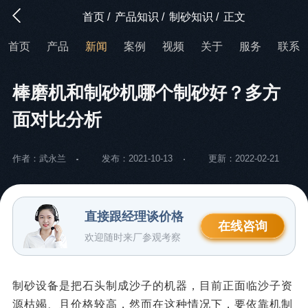
首页
/
产品知识
/
制砂知识
/
正文
首页
产品
新闻
案例
视频
关于
服务
联系
棒磨机和制砂机哪个制砂好？多方
面对比分析
作者：武永兰
发布：2021-10-13
更新：2022-02-21
直接跟经理谈价格
在线咨询
欢迎随时来厂参观考察
制砂设备是把石头制成沙子的机器，目前正面临沙子资
源枯竭、且价格较高，然而在这种情况下，要依靠机制