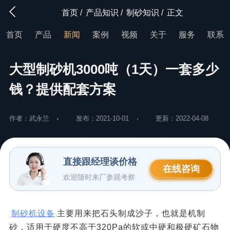
首页
/
产品知识
/
制砂知识
/
正文
首页
产品
新闻
案例
视频
关于
服务
联系
大型制砂机3000吨（1天）一套多少
钱？提供配套方案
作者：武永兰
发布：2021-10-01
更新：2022-04-08
直接跟经理谈价格
在线咨询
欢迎随时来厂参观考察
制砂机设备
主要用来把石头制成沙子，也就是机制
砂，适用于硬度不高于320Pa的软或中硬和极硬矿石物