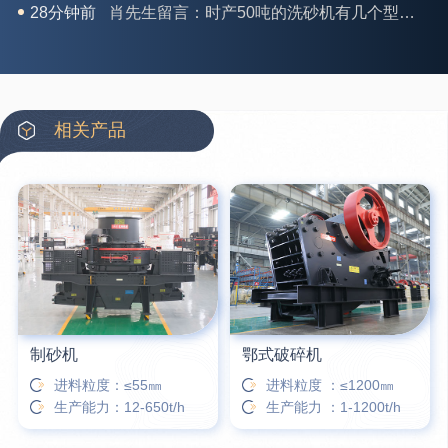
31分钟前
马女士留言：我想咨询一条生产线，你们能做吗？
35分钟前
龚先生留言：处理河石、花岗岩的500*750颚破机什么价位？
39分钟前
翟先生留言：石头碎沙设备和洗砂设备有吗？
42分钟前
蒋先生留言：硬岩颚式破碎机带不带电机？
相关产品
3分钟前
王先生留言：水泥厂熟料能破碎吗？推荐用什么机器？
6分钟前
姚女士留言：这款破碎机一小时产能多大？是用电的还是燃油的？
12分钟前
宋先生留言：50吨左右的制砂机大概什么价位？
16分钟前
柳先生留言：洗石英砂全套设备有哪些？
制砂机
鄂式破碎机
进料粒度：≤55㎜
进料粒度 ：≤1200㎜
生产能力：12-650t/h
生产能力 ：1-1200t/h