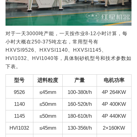
对于一天3000吨产能，一天按作业8-12小时计算，每
小时大概在250-375吨左右，常用型号有
HXVSI9526、HXVSI1140、HXVSI1145、
HVI1032、HVI1040等，具体制砂机型号和技术参数如
下表。
型号
进料粒度
产量
电机功率
9526
≤45mm
100-380t/h
4P 264KW
1140
≤50mm
160-520t/h
4P 400KW
1145
≤50mm
180-610t/h
4P 440KW
HVI1032
≤45mm
130-356t/h
2×160KW