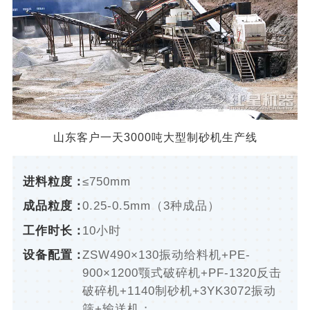
山东客户一天3000吨大型制砂机生产线
进料粒度：
≤750mm
成品粒度：
0.25-0.5mm（3种成品）
工作时长：
10小时
设备配置：
ZSW490×130振动给料机+PE-
900×1200颚式破碎机+PF-1320反击
破碎机+1140制砂机+3YK3072振动
筛+输送机；