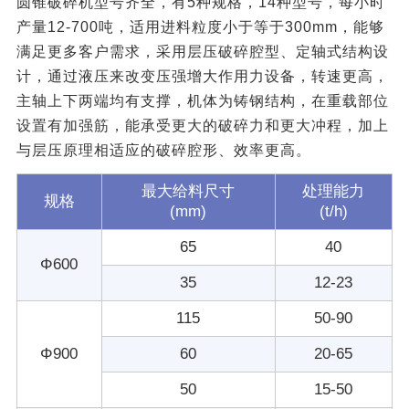
圆锥破碎机型号齐全，有5种规格，14种型号，每小时
产量12-700吨，适用进料粒度小于等于300mm，能够
满足更多客户需求，采用层压破碎腔型、定轴式结构设
计，通过液压来改变压强增大作用力设备，转速更高，
主轴上下两端均有支撑，机体为铸钢结构，在重载部位
设置有加强筋，能承受更大的破碎力和更大冲程，加上
与层压原理相适应的破碎腔形、效率更高。
最大给料尺寸
处理能力
规格
(mm)
(t/h)
65
40
Φ600
35
12-23
115
50-90
Φ900
60
20-65
50
15-50