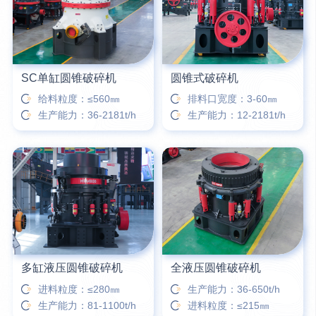
16分钟前
柳先生留言：洗石英砂全套设备有哪些？
SC单缸圆锥破碎机
圆锥式破碎机
给料粒度：≤560㎜
排料口宽度：3-60㎜
生产能力：36-2181t/h
生产能力：12-2181t/h
多缸液压圆锥破碎机
全液压圆锥破碎机
进料粒度：≤280㎜
生产能力：36-650t/h
生产能力：81-1100t/h
进料粒度：≤215㎜