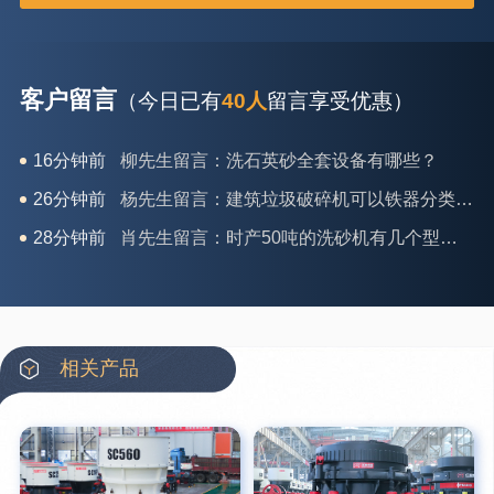
客户留言
（今日已有
40人
留言享受优惠）
26分钟前
杨先生留言：建筑垃圾破碎机可以铁器分类吗？
28分钟前
肖先生留言：时产50吨的洗砂机有几个型号？
31分钟前
马女士留言：我想咨询一条生产线，你们能做吗？
35分钟前
龚先生留言：处理河石、花岗岩的500*750颚破机什么价位？
39分钟前
翟先生留言：石头碎沙设备和洗砂设备有吗？
42分钟前
蒋先生留言：硬岩颚式破碎机带不带电机？
相关产品
3分钟前
王先生留言：水泥厂熟料能破碎吗？推荐用什么机器？
6分钟前
姚女士留言：这款破碎机一小时产能多大？是用电的还是燃油的？
12分钟前
宋先生留言：50吨左右的制砂机大概什么价位？