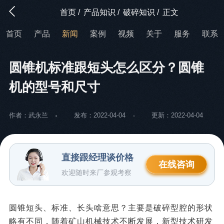
首页
/
产品知识
/
破碎知识
/
正文
首页
产品
新闻
案例
视频
关于
服务
联系
圆锥机标准跟短头怎么区分？圆锥
机的型号和尺寸
作者：武永兰
发布：2022-04-04
更新：2022-04-04
直接跟经理谈价格
在线咨询
欢迎随时来厂参观考察
圆锥短头、标准、长头啥意思？主要是破碎型腔的形状
略有不同，随着矿山机械技术不断发展，新型技术研发