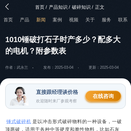
首页
/
产品知识
/
破碎知识
/
正文
首页
产品
新闻
案例
视频
关于
服务
联系
1010锤破打石子时产多少？配多大
的电机？附参数表
作者：武永兰
发布：2025-03-04
更新：2025-03-04
直接跟经理谈价格
在线咨询
欢迎随时来厂参观考察
锤式破碎机
是以冲击形式破碎物料的一种设备，一破
顶两破，适用于各种中等硬度和脆性物料，比如石灰