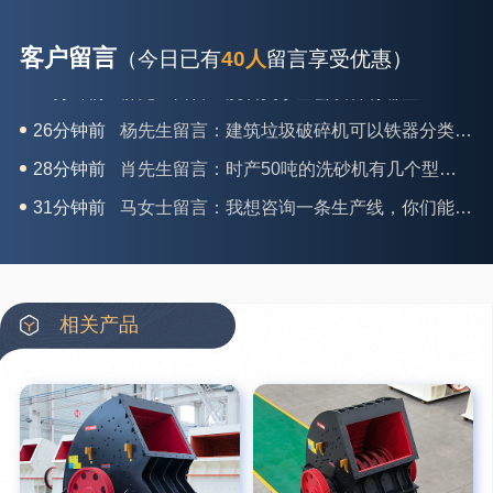
客户留言
（今日已有
40人
留言享受优惠）
26分钟前
杨先生留言：建筑垃圾破碎机可以铁器分类吗？
28分钟前
肖先生留言：时产50吨的洗砂机有几个型号？
31分钟前
马女士留言：我想咨询一条生产线，你们能做吗？
35分钟前
龚先生留言：处理河石、花岗岩的500*750颚破机什么价位？
39分钟前
翟先生留言：石头碎沙设备和洗砂设备有吗？
42分钟前
蒋先生留言：硬岩颚式破碎机带不带电机？
相关产品
3分钟前
王先生留言：水泥厂熟料能破碎吗？推荐用什么机器？
6分钟前
姚女士留言：这款破碎机一小时产能多大？是用电的还是燃油的？
12分钟前
宋先生留言：50吨左右的制砂机大概什么价位？
16分钟前
柳先生留言：洗石英砂全套设备有哪些？