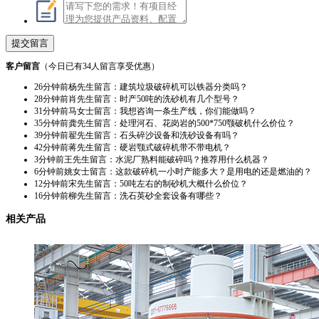
客户留言
（今日已有
34人
留言享受优惠）
28分钟前
肖先生留言：时产50吨的洗砂机有几个型号？
31分钟前
马女士留言：我想咨询一条生产线，你们能做吗？
35分钟前
龚先生留言：处理河石、花岗岩的500*750颚破机什么价位？
39分钟前
翟先生留言：石头碎沙设备和洗砂设备有吗？
42分钟前
蒋先生留言：硬岩颚式破碎机带不带电机？
3分钟前
王先生留言：水泥厂熟料能破碎吗？推荐用什么机器？
6分钟前
姚女士留言：这款破碎机一小时产能多大？是用电的还是燃油的？
12分钟前
宋先生留言：50吨左右的制砂机大概什么价位？
16分钟前
柳先生留言：洗石英砂全套设备有哪些？
26分钟前
杨先生留言：建筑垃圾破碎机可以铁器分类吗？
相关产品