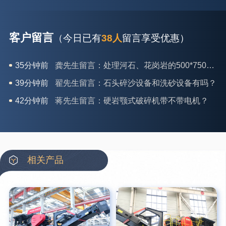
客户留言
（今日已有
38人
留言享受优惠）
39分钟前
翟先生留言：石头碎沙设备和洗砂设备有吗？
42分钟前
蒋先生留言：硬岩颚式破碎机带不带电机？
3分钟前
王先生留言：水泥厂熟料能破碎吗？推荐用什么机器？
6分钟前
姚女士留言：这款破碎机一小时产能多大？是用电的还是燃油的？
12分钟前
宋先生留言：50吨左右的制砂机大概什么价位？
16分钟前
柳先生留言：洗石英砂全套设备有哪些？
相关产品
26分钟前
杨先生留言：建筑垃圾破碎机可以铁器分类吗？
28分钟前
肖先生留言：时产50吨的洗砂机有几个型号？
31分钟前
马女士留言：我想咨询一条生产线，你们能做吗？
35分钟前
龚先生留言：处理河石、花岗岩的500*750颚破机什么价位？