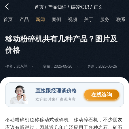
首页
/
产品知识
/
破碎知识
/
正文
首页
产品
新闻
案例
视频
关于
服务
联系
移动粉碎机共有几种产品？图片及
价格
作者：武永兰
发布：2025-05-26
更新：2025-05-26
直接跟经理谈价格
在线咨询
欢迎随时来厂参观考察
移动粉碎机也称移动式破碎机、移动碎石机，不少朋友
应该有听说过，因其近几年广泛应用于各种岩石、矿石