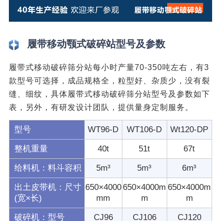
履带移动颚式破碎站型号及参数
履带式移动破碎筛分站每小时产量70-350吨左右，有3
款型号可选择，成品规格全，粒型好、杂质少，没有裂
缝、细纹，具体履带式移动破碎筛分站型号及参数如下
表，另外，有研发设计团队，提供量身定制服务。
型号
WT96-D
WT106-D
Wt120-DP
整机重量
40t
51t
67t
给料机：料斗容积
5m³
5m³
6m³
出土皮带机：尺寸
650×4000
650×4000m
650×4000m
(宽×长)
mm
m
m
破碎机：型号
CJ96
CJ106
CJ120