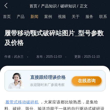
首页
/
产品知识
/
破碎知识
/
正文
首页
产品
新闻
案例
视频
关于
服务
联系
履带移动颚式破碎站图片_型号参数
及价格
作者：武永兰
发布：2025-11-03
更新：2025-11-10
直接跟经理谈价格
在线咨询
欢迎随时来厂参观考察
履带式移动破碎机
，大家应该都比较熟悉，是集给
料、破碎、筛分、输送功能于一体的自行驱动式破碎设