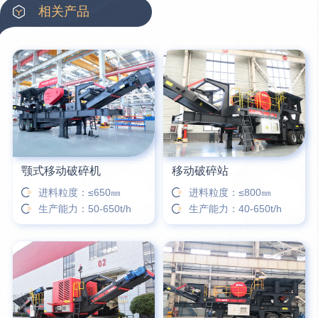
42分钟前
蒋先生留言：硬岩颚式破碎机带不带电机？
相关产品
3分钟前
王先生留言：水泥厂熟料能破碎吗？推荐用什么机器？
6分钟前
姚女士留言：这款破碎机一小时产能多大？是用电的还是燃油的？
12分钟前
宋先生留言：50吨左右的制砂机大概什么价位？
16分钟前
柳先生留言：洗石英砂全套设备有哪些？
颚式移动破碎机
移动破碎站
进料粒度：≤650㎜
进料粒度：≤800㎜
生产能力：50-650t/h
生产能力：40-650t/h