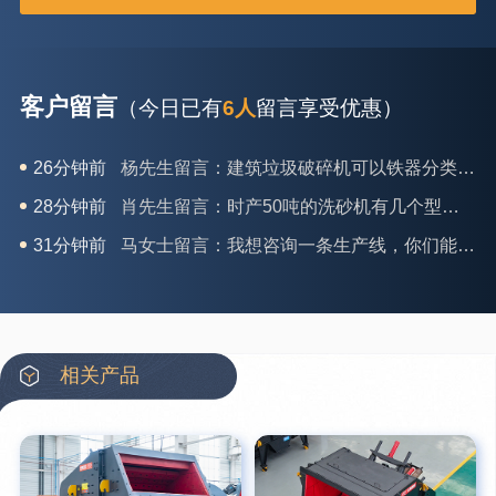
客户留言
（今日已有
6人
留言享受优惠）
28分钟前
肖先生留言：时产50吨的洗砂机有几个型号？
31分钟前
马女士留言：我想咨询一条生产线，你们能做吗？
35分钟前
龚先生留言：处理河石、花岗岩的500*750颚破机什么价位？
39分钟前
翟先生留言：石头碎沙设备和洗砂设备有吗？
42分钟前
蒋先生留言：硬岩颚式破碎机带不带电机？
3分钟前
王先生留言：水泥厂熟料能破碎吗？推荐用什么机器？
相关产品
6分钟前
姚女士留言：这款破碎机一小时产能多大？是用电的还是燃油的？
12分钟前
宋先生留言：50吨左右的制砂机大概什么价位？
16分钟前
柳先生留言：洗石英砂全套设备有哪些？