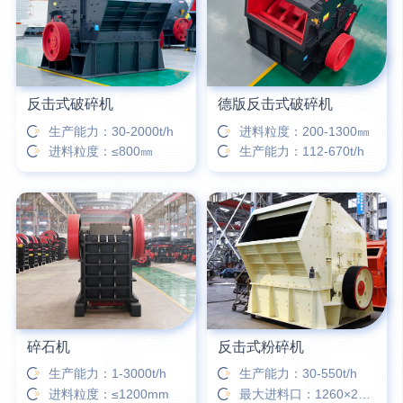
26分钟前
杨先生留言：建筑垃圾破碎机可以铁器分类吗？
反击式破碎机
德版反击式破碎机
生产能力：30-2000t/h
进料粒度：200-1300㎜
进料粒度：≤800㎜
生产能力：112-670t/h
碎石机
反击式粉碎机
生产能力：1-3000t/h
生产能力：30-550t/h
进料粒度：≤1200mm
最大进料口：1260×2040㎜