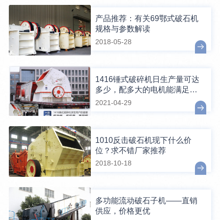
产品推荐：有关69鄂式破石机
规格与参数解读
2018-05-28
1416锤式破碎机日生产量可达
多少，配多大的电机能满足破
碎生产需要？
2021-04-29
1010反击破石机现下什么价
位？求不错厂家推荐
2018-10-18
多功能流动破石子机——直销
供应，价格更优