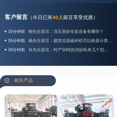
客户留言
（今日已有
40人
留言享受优惠）
26分钟前
杨先生留言：建筑垃圾破碎机可以铁器分类吗？
28分钟前
肖先生留言：时产50吨的洗砂机有几个型号？
31分钟前
马女士留言：我想咨询一条生产线，你们能做吗？
35分钟前
龚先生留言：处理河石、花岗岩的500*750颚破机什么价位？
39分钟前
翟先生留言：石头碎沙设备和洗砂设备有吗？
42分钟前
蒋先生留言：硬岩颚式破碎机带不带电机？
相关产品
3分钟前
王先生留言：水泥厂熟料能破碎吗？推荐用什么机器？
6分钟前
姚女士留言：这款破碎机一小时产能多大？是用电的还是燃油的？
12分钟前
宋先生留言：50吨左右的制砂机大概什么价位？
16分钟前
柳先生留言：洗石英砂全套设备有哪些？