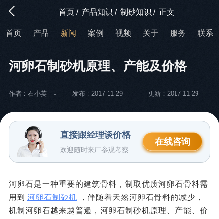
首页
/
产品知识
/
制砂知识
/
正文
首页
产品
新闻
案例
视频
关于
服务
联系
河卵石制砂机原理、产能及价格
作者：石小英
发布：2017-11-29
更新：2017-11-29
直接跟经理谈价格
在线咨询
欢迎随时来厂参观考察
河卵石是一种重要的建筑骨料，制取优质河卵石骨料需
用到
河卵石制砂机
，伴随着天然河卵石骨料的减少，
机制河卵石越来越普遍，河卵石制砂机原理、产能、价