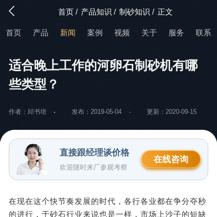
首页
/
产品知识
/
制砂知识
/
正文
首页
产品
新闻
案例
视频
关于
服务
联系
适合晚上工作的河卵石制砂机有哪
些类型？
作者：邱书培
发布：2019-05-04
更新：2020-09-15
直接跟经理谈价格
在线咨询
欢迎随时来厂参观考察
在现在这个快节奏发展的时代，各行各业都在争分夺秒
的进行，于砂石行业来说也是一样，市场上沙子的短缺