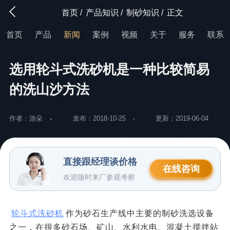
首页
/
产品知识
/
制砂知识
/
正文
首页
产品
新闻
案例
视频
关于
服务
联系
选用轮斗式洗砂机是一种比较简易
的洗山沙方法
作者：游朵
发布：2018-10-25
更新：2019-06-04
直接跟经理谈价格
在线咨询
欢迎随时来厂参观考察
轮斗式洗砂机
作为砂石生产线中主要的制砂洗选设备
之一，在很多砂石场、矿山、水利水电、混凝土搅拌站