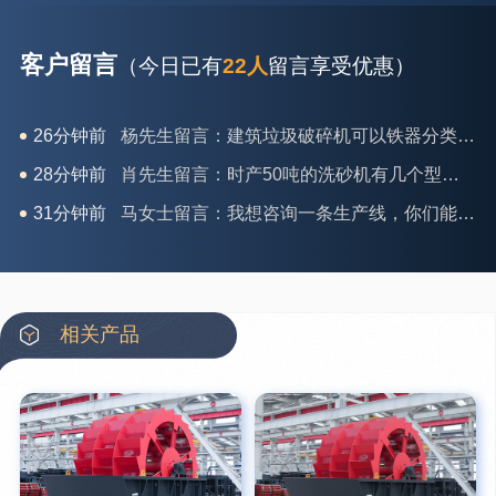
客户留言
（今日已有
22人
留言享受优惠）
26分钟前
杨先生留言：建筑垃圾破碎机可以铁器分类吗？
28分钟前
肖先生留言：时产50吨的洗砂机有几个型号？
31分钟前
马女士留言：我想咨询一条生产线，你们能做吗？
35分钟前
龚先生留言：处理河石、花岗岩的500*750颚破机什么价位？
39分钟前
翟先生留言：石头碎沙设备和洗砂设备有吗？
42分钟前
蒋先生留言：硬岩颚式破碎机带不带电机？
相关产品
3分钟前
王先生留言：水泥厂熟料能破碎吗？推荐用什么机器？
6分钟前
姚女士留言：这款破碎机一小时产能多大？是用电的还是燃油的？
12分钟前
宋先生留言：50吨左右的制砂机大概什么价位？
16分钟前
柳先生留言：洗石英砂全套设备有哪些？