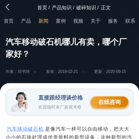
首页
/
产品知识
/
破碎知识
/
正文
首页
产品
新闻
案例
视频
关于
服务
联系
汽车移动破石机哪儿有卖，哪个厂
家好？
作者：邱书培
发布：2019-02-21
更新：2020-09-15
直接跟经理谈价格
在线咨询
欢迎随时来厂参观考察
汽车移动破石机
是像汽车一样可以自由移动，把大大
小小的石块处理成优质骨料的新型设备，这种新型的汽