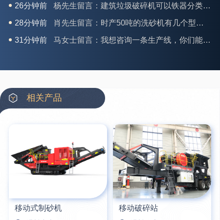
28分钟前
肖先生留言：时产50吨的洗砂机有几个型号？
31分钟前
马女士留言：我想咨询一条生产线，你们能做吗？
35分钟前
龚先生留言：处理河石、花岗岩的500*750颚破机什么价位？
39分钟前
翟先生留言：石头碎沙设备和洗砂设备有吗？
42分钟前
蒋先生留言：硬岩颚式破碎机带不带电机？
3分钟前
王先生留言：水泥厂熟料能破碎吗？推荐用什么机器？
相关产品
6分钟前
姚女士留言：这款破碎机一小时产能多大？是用电的还是燃油的？
12分钟前
宋先生留言：50吨左右的制砂机大概什么价位？
16分钟前
柳先生留言：洗石英砂全套设备有哪些？
移动式制砂机
移动破碎站