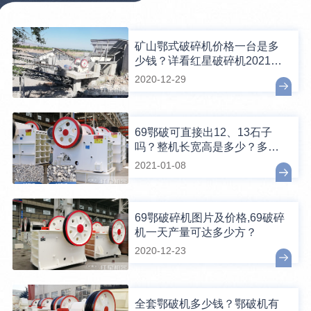
矿山鄂式破碎机价格一台是多
少钱？详看红星破碎机2021新
报价
2020-12-29
69鄂破可直接出12、13石子
吗？整机长宽高是多少？多大
电机？
2021-01-08
69鄂破碎机图片及价格,69破碎
机一天产量可达多少方？
2020-12-23
全套鄂破机多少钱？鄂破机有