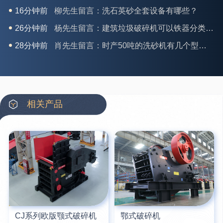
26分钟前
杨先生留言：建筑垃圾破碎机可以铁器分类吗？
28分钟前
肖先生留言：时产50吨的洗砂机有几个型号？
31分钟前
马女士留言：我想咨询一条生产线，你们能做吗？
35分钟前
龚先生留言：处理河石、花岗岩的500*750颚破机什么价位？
39分钟前
翟先生留言：石头碎沙设备和洗砂设备有吗？
42分钟前
蒋先生留言：硬岩颚式破碎机带不带电机？
相关产品
3分钟前
王先生留言：水泥厂熟料能破碎吗？推荐用什么机器？
6分钟前
姚女士留言：这款破碎机一小时产能多大？是用电的还是燃油的？
12分钟前
宋先生留言：50吨左右的制砂机大概什么价位？
16分钟前
柳先生留言：洗石英砂全套设备有哪些？
CJ系列欧版颚式破碎机
鄂式破碎机