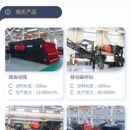
42分钟前
蒋先生留言：硬岩颚式破碎机带不带电机？
相关产品
3分钟前
王先生留言：水泥厂熟料能破碎吗？推荐用什么机器？
6分钟前
姚女士留言：这款破碎机一小时产能多大？是用电的还是燃油的？
12分钟前
宋先生留言：50吨左右的制砂机大概什么价位？
16分钟前
柳先生留言：洗石英砂全套设备有哪些？
圆振动筛
移动破碎站
进料粒度：200㎜
进料粒度：≤800㎜
生产能力：12-950m³/h
生产能力：40-650t/h