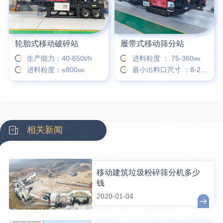
轮胎式移动破碎站
履带式移动筛分站
生产能力：40-650t/h
进料粒度 ： 75-360㎜
进料粒度：≤800㎜
最小出料口尺寸 ：8-25㎜
相关新闻
移动建筑垃圾粉碎筛分机多少
钱
2020-01-04