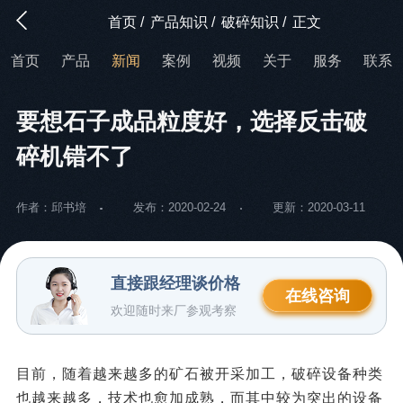
首页
/
产品知识
/
破碎知识
/
正文
首页
产品
新闻
案例
视频
关于
服务
联系
要想石子成品粒度好，选择反击破
碎机错不了
作者：邱书培
发布：2020-02-24
更新：2020-03-11
直接跟经理谈价格
在线咨询
欢迎随时来厂参观考察
目前，随着越来越多的矿石被开采加工，破碎设备种类
也越来越多，技术也愈加成熟，而其中较为突出的设备