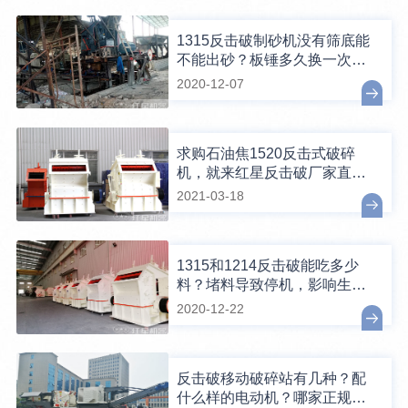
1315反击破制砂机没有筛底能
不能出砂？板锤多久换一次？
怎么安装？
2020-12-07
求购石油焦1520反击式破碎
机，就来红星反击破厂家直销
中心
2021-03-18
1315和1214反击破能吃多少
料？堵料导致停机，影响生产
怎么办？
2020-12-22
反击破移动破碎站有几种？配
什么样的电动机？哪家正规、