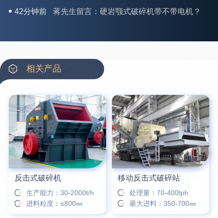
3分钟前
王先生留言：水泥厂熟料能破碎吗？推荐用什么机器？
6分钟前
姚女士留言：这款破碎机一小时产能多大？是用电的还是燃油的？
12分钟前
宋先生留言：50吨左右的制砂机大概什么价位？
16分钟前
柳先生留言：洗石英砂全套设备有哪些？
相关产品
26分钟前
杨先生留言：建筑垃圾破碎机可以铁器分类吗？
28分钟前
肖先生留言：时产50吨的洗砂机有几个型号？
31分钟前
马女士留言：我想咨询一条生产线，你们能做吗？
35分钟前
龚先生留言：处理河石、花岗岩的500*750颚破机什么价位？
反击式破碎机
移动反击式破碎站
生产能力：30-2000t/h
处理量：70-400tph
进料粒度：≤800㎜
最大进料：350-700㎜