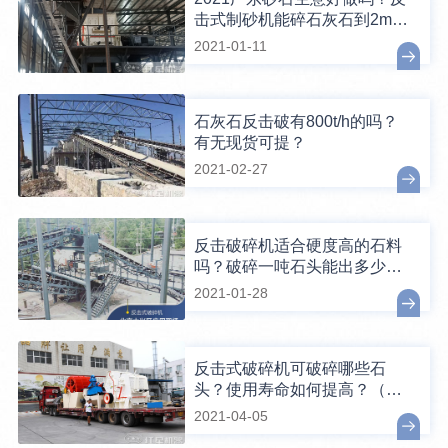
击式制砂机能碎石灰石到2mm
以下吗？
2021-01-11
石灰石反击破有800t/h的吗？
有无现货可提？
2021-02-27
反击破碎机适合硬度高的石料
吗？破碎一吨石头能出多少24
石子？
2021-01-28
反击式破碎机可破碎哪些石
头？使用寿命如何提高？（含
原理动图）
2021-04-05