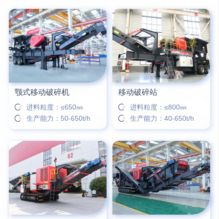
6分钟前
姚女士留言：这款破碎机一小时产能多大？是用电的还是燃油的？
12分钟前
宋先生留言：50吨左右的制砂机大概什么价位？
16分钟前
柳先生留言：洗石英砂全套设备有哪些？
颚式移动破碎机
移动破碎站
进料粒度：≤650㎜
进料粒度：≤800㎜
生产能力：50-650t/h
生产能力：40-650t/h