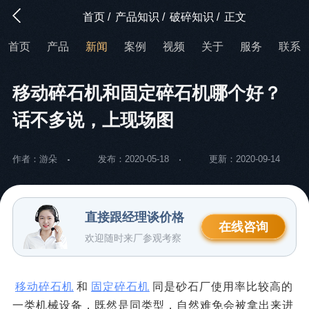
首页
/
产品知识
/
破碎知识
/
正文
首页
产品
新闻
案例
视频
关于
服务
联系
移动碎石机和固定碎石机哪个好？
话不多说，上现场图
作者：游朵
发布：2020-05-18
更新：2020-09-14
直接跟经理谈价格
在线咨询
欢迎随时来厂参观考察
移动碎石机
和
固定碎石机
同是砂石厂使用率比较高的
一类机械设备，既然是同类型，自然难免会被拿出来进