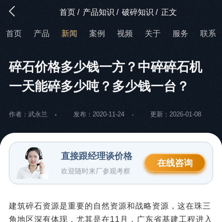
首页
/
产品知识
/
破碎知识
/
正文
首页
产品
新闻
案例
视频
关于
服务
联系
碎石价格多少钱一方？中碎碎石机
一天能碎多少吨？多少钱一台？
作者：武永兰
发布：2020-11-24
更新：2026-01-08
直接跟经理谈价格
在线咨询
欢迎随时来厂参观考察
建筑碎石资源是重要的自然资源和战略资源，这在珠三
角地区深有体现，尤其是在11月，广东省基建工程进入