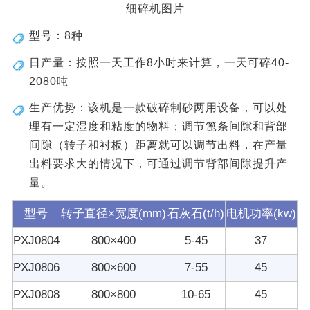
细碎机图片
型号：8种
日产量：按照一天工作8小时来计算，一天可碎40-
2080吨
生产优势：该机是一款破碎制砂两用设备，可以处
理有一定湿度和粘度的物料；调节篦条间隙和背部
间隙（转子和衬板）距离就可以调节出料，在产量
出料要求大的情况下，可通过调节背部间隙提升产
量。
型号
转子直径×宽度(mm)
石灰石(t/h)
电机功率(kw)
PXJ0804
800×400
5-45
37
PXJ0806
800×600
7-55
45
PXJ0808
800×800
10-65
45