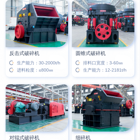
6分钟前
姚女士留言：这款破碎机一小时产能多大？是用电的还是燃油的？
12分钟前
宋先生留言：50吨左右的制砂机大概什么价位？
16分钟前
柳先生留言：洗石英砂全套设备有哪些？
反击式破碎机
圆锥式破碎机
生产能力：30-2000t/h
排料口宽度：3-60㎜
进料粒度：≤800㎜
生产能力：12-2181t/h
对辊式破碎机
细碎机