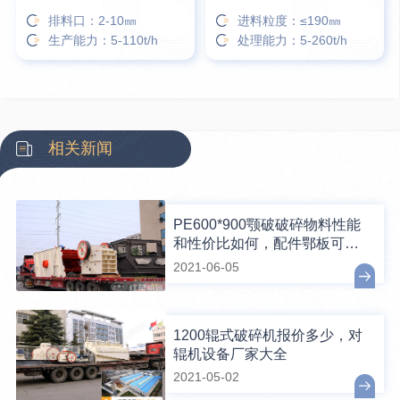
排料口：2-10㎜
进料粒度：≤190㎜
生产能力：5-110t/h
处理能力：5-260t/h
相关新闻
PE600*900颚破破碎物料性能
和性价比如何，配件鄂板可换
吗？
2021-06-05
1200辊式破碎机报价多少，对
辊机设备厂家大全
2021-05-02