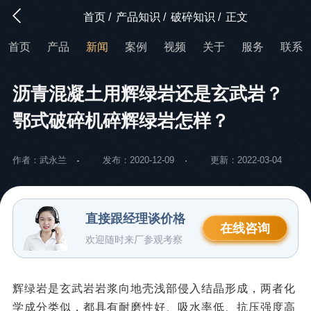
首页
/
产品知识
/
破碎知识
/
正文
首页
产品
新闻
案例
视频
关于
服务
联系
沥青混凝土用辉绿岩还是玄武岩？
鄂式破碎机碎辉绿岩怎样？
作者：武永兰
发布：2020-12-09
更新：2022-03-04
直接跟经理谈价格
在线咨询
欢迎随时来厂参观考察
辉绿岩是玄武岩岩浆向地壳浅部侵入结晶形成，两者化
学成分类似，都具有耐磨性好、吸水率低、抗压强度高