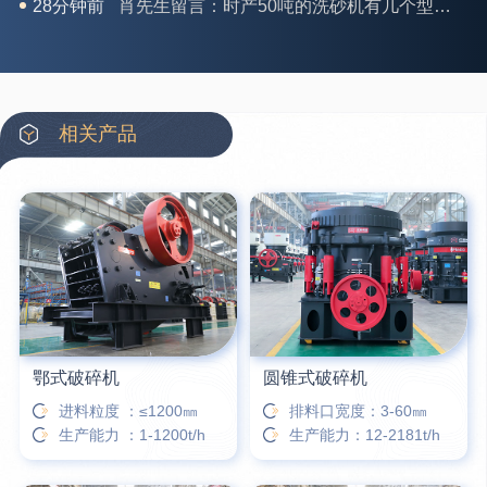
31分钟前
马女士留言：我想咨询一条生产线，你们能做吗？
35分钟前
龚先生留言：处理河石、花岗岩的500*750颚破机什么价位？
39分钟前
翟先生留言：石头碎沙设备和洗砂设备有吗？
42分钟前
蒋先生留言：硬岩颚式破碎机带不带电机？
相关产品
3分钟前
王先生留言：水泥厂熟料能破碎吗？推荐用什么机器？
6分钟前
姚女士留言：这款破碎机一小时产能多大？是用电的还是燃油的？
12分钟前
宋先生留言：50吨左右的制砂机大概什么价位？
16分钟前
柳先生留言：洗石英砂全套设备有哪些？
鄂式破碎机
圆锥式破碎机
进料粒度 ：≤1200㎜
排料口宽度：3-60㎜
生产能力 ：1-1200t/h
生产能力：12-2181t/h