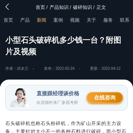
首页
/
产品知识
/
破碎知识
/
正文
首页
产品
新闻
案例
视频
关于
服务
联系
小型石头破碎机多少钱一台？附图
片及视频
作者：武永兰
发布：2022-02-24
更新：2022-04-12
直接跟经理谈价格
在线咨询
欢迎随时来厂参观考察
石头破碎机也称石头粉碎机，作为矿山开采的主力设
备，主要针对大小不一的各种石料进行破碎，而小型石