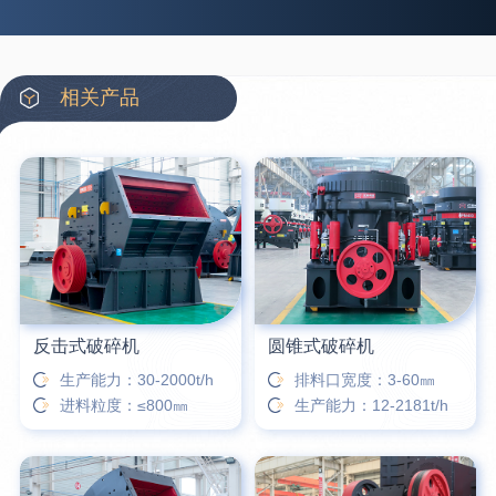
39分钟前
翟先生留言：石头碎沙设备和洗砂设备有吗？
42分钟前
蒋先生留言：硬岩颚式破碎机带不带电机？
3分钟前
王先生留言：水泥厂熟料能破碎吗？推荐用什么机器？
相关产品
6分钟前
姚女士留言：这款破碎机一小时产能多大？是用电的还是燃油的？
12分钟前
宋先生留言：50吨左右的制砂机大概什么价位？
16分钟前
柳先生留言：洗石英砂全套设备有哪些？
26分钟前
杨先生留言：建筑垃圾破碎机可以铁器分类吗？
反击式破碎机
圆锥式破碎机
生产能力：30-2000t/h
排料口宽度：3-60㎜
进料粒度：≤800㎜
生产能力：12-2181t/h