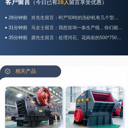
客户留言
（今日已有
28人
留言享受优惠）
31分钟前
马女士留言：我想咨询一条生产线，你们能做吗？
35分钟前
龚先生留言：处理河石、花岗岩的500*750颚破机什么价位？
39分钟前
翟先生留言：石头碎沙设备和洗砂设备有吗？
42分钟前
蒋先生留言：硬岩颚式破碎机带不带电机？
3分钟前
王先生留言：水泥厂熟料能破碎吗？推荐用什么机器？
6分钟前
姚女士留言：这款破碎机一小时产能多大？是用电的还是燃油的？
相关产品
12分钟前
宋先生留言：50吨左右的制砂机大概什么价位？
16分钟前
柳先生留言：洗石英砂全套设备有哪些？
26分钟前
杨先生留言：建筑垃圾破碎机可以铁器分类吗？
28分钟前
肖先生留言：时产50吨的洗砂机有几个型号？