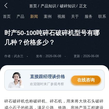
首页
/
产品知识
/
破碎知识
/
正文
首页
产品
新闻
案例
视频
关于
服务
联系
时产50-100吨碎石破碎机型号有哪
几种？价格多少？
作者：武永兰
发布：2026-06-08
更新：2026-06-08
直接跟经理谈价格
在线咨询
欢迎随时来厂参观考察
碎石破碎机也称破碎机、碎石机，用来将大块石头破碎
成小石子的机器，满足公路、铁路、房地产等工程建设