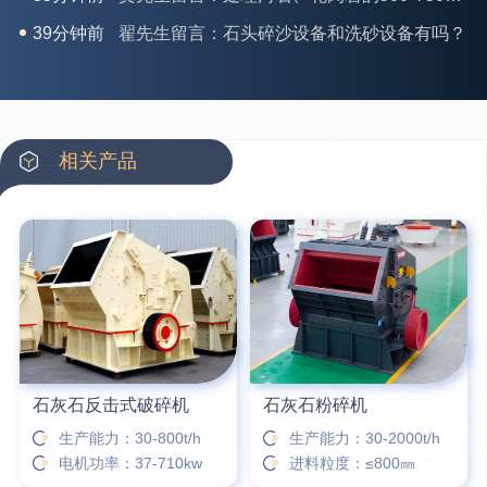
42分钟前
蒋先生留言：硬岩颚式破碎机带不带电机？
3分钟前
王先生留言：水泥厂熟料能破碎吗？推荐用什么机器？
6分钟前
姚女士留言：这款破碎机一小时产能多大？是用电的还是燃油的？
12分钟前
宋先生留言：50吨左右的制砂机大概什么价位？
相关产品
16分钟前
柳先生留言：洗石英砂全套设备有哪些？
26分钟前
杨先生留言：建筑垃圾破碎机可以铁器分类吗？
28分钟前
肖先生留言：时产50吨的洗砂机有几个型号？
31分钟前
马女士留言：我想咨询一条生产线，你们能做吗？
石灰石反击式破碎机
石灰石粉碎机
生产能力：30-800t/h
生产能力：30-2000t/h
电机功率：37-710kw
进料粒度：≤800㎜