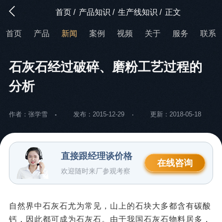
首页
/
产品知识
/
生产线知识
/
正文
首页
产品
新闻
案例
视频
关于
服务
联系
石灰石经过破碎、磨粉工艺过程的
分析
作者：张学雪
发布：2015-12-29
更新：2018-05-18
直接跟经理谈价格
在线咨询
欢迎随时来厂参观考察
自然界中石灰石尤为常见，山上的石块大多都含有碳酸
钙，因此都可成为石灰石。由于我国石灰石物料居多，